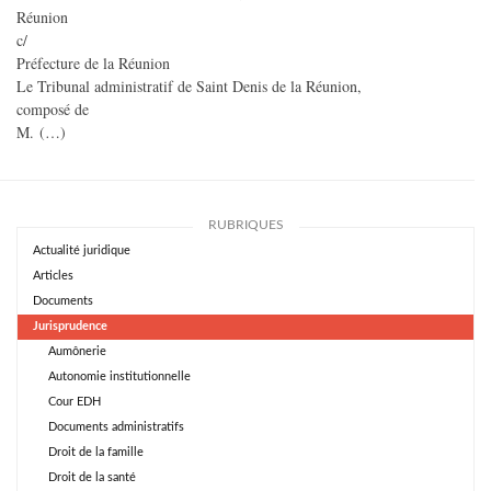
Réunion
c/
Préfecture de la Réunion
Le Tribunal administratif de Saint Denis de la Réunion,
composé de
M. (…)
RUBRIQUES
Actualité juridique
Articles
Documents
Jurisprudence
Aumônerie
Autonomie institutionnelle
Cour EDH
Documents administratifs
Droit de la famille
Droit de la santé