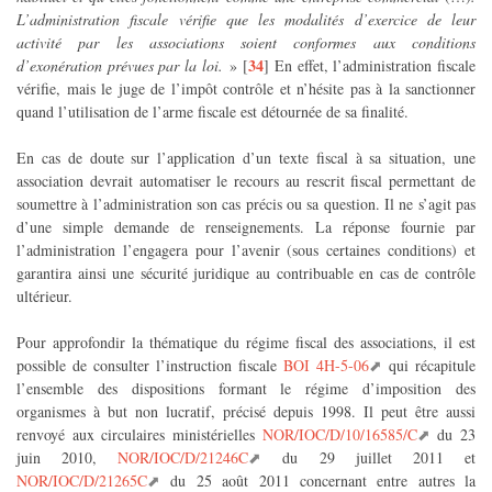
L’administration fiscale vérifie que les modalités d’exercice de leur
activité par les associations soient conformes aux conditions
34
d’exonération prévues par la loi.
»
[
]
En effet, l’administration fiscale
vérifie, mais le juge de l’impôt contrôle et n’hésite pas à la sanctionner
quand l’utilisation de l’arme fiscale est détournée de sa finalité.
En cas de doute sur l’application d’un texte fiscal à sa situation, une
association devrait automatiser le recours au rescrit fiscal permettant de
soumettre à l’administration son cas précis ou sa question. Il ne s’agit pas
d’une simple demande de renseignements. La réponse fournie par
l’administration l’engagera pour l’avenir (sous certaines conditions) et
garantira ainsi une sécurité juridique au contribuable en cas de contrôle
ultérieur.
Pour approfondir la thématique du régime fiscal des associations, il est
possible de consulter l’instruction fiscale
BOI 4H-5-06
qui récapitule
l’ensemble des dispositions formant le régime d’imposition des
organismes à but non lucratif, précisé depuis 1998. Il peut être aussi
renvoyé aux circulaires ministérielles
NOR/IOC/D/10/16585/C
du 23
juin 2010,
NOR/IOC/D/21246C
du 29 juillet 2011 et
© 2008-2026 —
Droit & TJ
— Licence Creative Commons
NOR/IOC/D/21265C
du 25 août 2011 concernant entre autres la