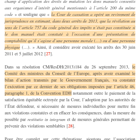
champ d’application des droits de mutation les dons manuels consentis
aux organismes d’intérêt général mentionnés à l’article 200 du même
code
» et souligne que «
la Cour de cassation a opéré un revirement de
jurisprudence en estimant, dans deux arrêts de 2013, que la révélation au
sens de l’article 757 du code général des impôts n’était pas constituée si
le don manuel était constaté à l’occasion d’une présentation de
comptabilité qu’il s’agisse d’une personne morale
(…)
ou d’une personne
physique
(…). » Ainsi, il considère avoir exécuté les arrêts des 30 juin
27
2011 et 5 juillet 2012
[
]
.
Dans sa résolution CM/ResDH(2013)184 du 26 septembre 2013,
le
Comité des ministres du Conseil de l’Europe, après avoir examiné le
bilan d’action transmis par le Gouvernement français, va constater
l’exécution par ce dernier de ses obligations imposées par l’article 46,
paragraphe 1, de la Convention EDH
notamment outre le paiement de la
satisfaction équitable octroyée par la Cour, l’adoption par les autorités de
l’État défendeur, si nécessaire de mesures individuelles pour mettre fin
aux violations constatées et en effacer les conséquences, dans la mesure du
possible par
restitutio in integrum
et de mesures générales permettant de
28
prévenir des violations semblables
[
]
.
Pour être complet sur cette thématique, ajoutons que l’association