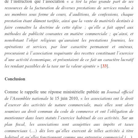
de l’instruction que l’association «
a tiré la plus grande part de ses
ressources de la facturation de diverses prestations de services rendus à
ses membres sous forme de cours, d’auditions, de confessions, chaque
prestation étant dûment tarifiée, ainsi que la vente de matériels destinés à
faire connaître la doctrine de cette église ; qu’elle a fait appel aux
méthodes de publicité courantes en matière commerciale ; qu’ainsi, et
nonobstant l’objet religieux qu’auraient les prestations fournies, les
opérations et services, par leur caractère permanent et onéreux,
procuraient à l’association requérante des recettes constituant l’exercice
d’une activité économique, et présentaient de ce fait un caractère lucratif
33
les rendant passibles de la taxe sur la valeur ajoutée
»
[
]
.
Conclusion
Comme le rappelle une réponse ministérielle publiée au
Journal officiel
de l’Assemblée nationale
le 15 juin 2010, «
les associations ont le droit
d’exercer des activités de nature commerciale, mais elles sont alors
soumises au droit commun du code de commerce et ont l’obligation de
mentionner dans leurs statuts l’exercice habituel de ces activités. Sur un
plan fiscal, les associations sont assujetties aux impôts et taxes
commerciaux
(…)
dès lors qu’elles exercent de telles activités à titre
habituel et qu’elles fonctionnent comme une entreprise commercial
(…)
.