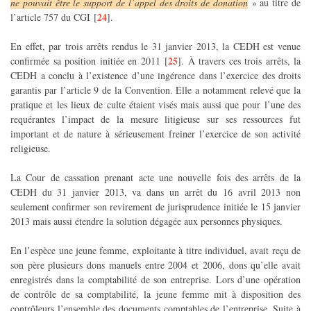
ne pouvait être le support de l’appel des droits de donation
» au titre de
24
l’article 757 du CGI
[
]
.
En effet, par trois arrêts rendus le 31 janvier 2013, la CEDH est venue
25
confirmée sa position initiée en 2011
[
]
. À travers ces trois arrêts, la
CEDH a conclu à l’existence d’une ingérence dans l’exercice des droits
garantis par l’article 9 de la Convention. Elle a notamment relevé que la
pratique et les lieux de culte étaient visés mais aussi que pour l’une des
requérantes l’impact de la mesure litigieuse sur ses ressources fut
important et de nature à sérieusement freiner l’exercice de son activité
religieuse.
La Cour de cassation prenant acte une nouvelle fois des arrêts de la
CEDH du 31 janvier 2013, va dans un arrêt du 16 avril 2013 non
seulement confirmer son revirement de jurisprudence initiée le 15 janvier
2013 mais aussi étendre la solution dégagée aux personnes physiques.
En l’espèce une jeune femme, exploitante à titre individuel, avait reçu de
son père plusieurs dons manuels entre 2004 et 2006, dons qu’elle avait
enregistrés dans la comptabilité de son entreprise. Lors d’une opération
de contrôle de sa comptabilité, la jeune femme mit à disposition des
contrôleurs l’ensemble des documents comptables de l’entreprise. Suite à