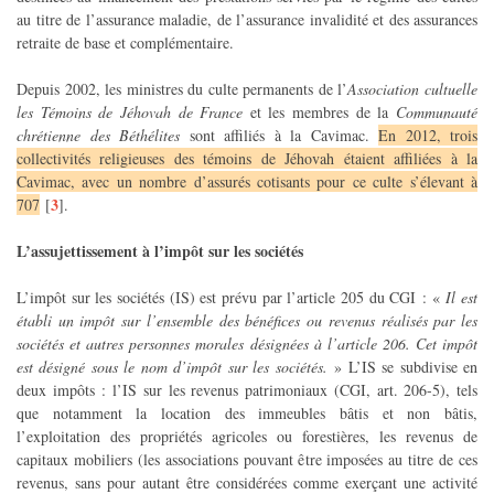
au titre de l’assurance maladie, de l’assurance invalidité et des assurances
retraite de base et complémentaire.
Depuis 2002, les ministres du culte permanents de l’
Association cultuelle
les Témoins de Jéhovah de France
et les membres de la
Communauté
chrétienne des Béthélites
sont affiliés à la Cavimac.
En 2012, trois
collectivités religieuses des témoins de Jéhovah étaient affiliées à la
Cavimac, avec un nombre d’assurés cotisants pour ce culte s’élevant à
3
707
[
]
.
L’assujettissement à l’impôt sur les sociétés
L’impôt sur les sociétés (IS) est prévu par l’article 205 du CGI : «
Il est
établi un impôt sur l’ensemble des bénéfices ou revenus réalisés par les
sociétés et autres personnes morales désignées à l’article 206. Cet impôt
est désigné sous le nom d’impôt sur les sociétés.
» L’IS se subdivise en
deux impôts : l’IS sur les revenus patrimoniaux (CGI, art. 206-5), tels
que notamment la location des immeubles bâtis et non bâtis,
l’exploitation des propriétés agricoles ou forestières, les revenus de
capitaux mobiliers (les associations pouvant être imposées au titre de ces
revenus, sans pour autant être considérées comme exerçant une activité