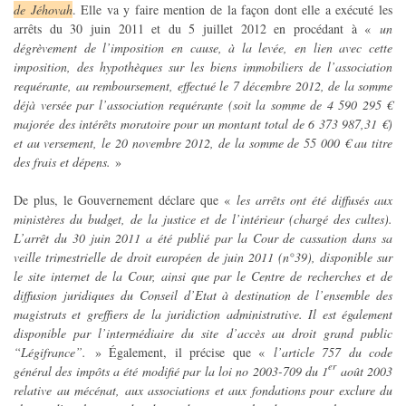
de Jéhovah
. Elle va y faire mention de la façon dont elle a exécuté les
arrêts du 30 juin 2011 et du 5 juillet 2012 en procédant à «
un
dégrèvement de l’imposition en cause, à la levée, en lien avec cette
imposition, des hypothèques sur les biens immobiliers de l’association
requérante, au remboursement, effectué le 7 décembre 2012, de la somme
déjà versée par l’association requérante (soit la somme de 4 590 295 €
majorée des intérêts moratoire pour un montant total de 6 373 987,31 €)
et au versement, le 20 novembre 2012, de la somme de 55 000 € au titre
des frais et dépens.
»
De plus, le Gouvernement déclare que «
les arrêts ont été diffusés aux
ministères du budget, de la justice et de l’intérieur (chargé des cultes).
L’arrêt du 30 juin 2011 a été publié par la Cour de cassation dans sa
veille trimestrielle de droit européen de juin 2011 (n°39), disponible sur
le site internet de la Cour, ainsi que par le Centre de recherches et de
diffusion juridiques du Conseil d’Etat à destination de l’ensemble des
magistrats et greffiers de la juridiction administrative. Il est également
disponible par l’intermédiaire du site d’accès au droit grand public
“Légifrance”.
» Également, il précise que «
l’article 757 du code
er
général des impôts a été modifié par la loi no 2003-709 du 1
août 2003
relative au mécénat, aux associations et aux fondations pour exclure du