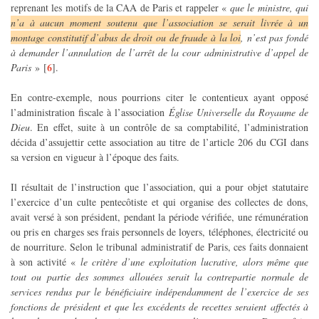
reprenant les motifs de la CAA de Paris et rappeler «
que le ministre, qui
n’a à aucun moment soutenu que l’association se serait livrée à un
montage constitutif d’abus de droit ou de fraude à la loi
, n’est pas fondé
à demander l’annulation de l’arrêt de la cour administrative d’appel de
6
Paris
»
[
]
.
En contre-exemple, nous pourrions citer le contentieux ayant opposé
l’administration fiscale à l’association
Église Universelle du Royaume de
Dieu
. En effet, suite à un contrôle de sa comptabilité, l’administration
décida d’assujettir cette association au titre de l’article 206 du CGI dans
sa version en vigueur à l’époque des faits.
Il résultait de l’instruction que l’association, qui a pour objet statutaire
l’exercice d’un culte pentecôtiste et qui organise des collectes de dons,
avait versé à son président, pendant la période vérifiée, une rémunération
ou pris en charges ses frais personnels de loyers, téléphones, électricité ou
de nourriture. Selon le tribunal administratif de Paris, ces faits donnaient
à son activité «
le critère d’une exploitation lucrative, alors même que
tout ou partie des sommes allouées serait la contrepartie normale de
services rendus par le bénéficiaire indépendamment de l’exercice de ses
fonctions de président et que les excédents de recettes seraient affectés à