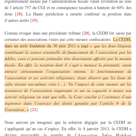
régulièrement menée par l’administration fiscale valait révélation au sens
de l’article 757 du CGI et en conséquence taxation à hauteur de 60% des
18
dons
[
]
. La Haute juridiction a ensuite confirmé sa position dans
19
d’autres arrêts
[
]
.
20
Comme évoqué dans une précédente tribune
[
]
, la CEDH fut saisie par
certaines des associations visées par cette mesure confiscatoire.
La CEDH,
dans un arrêt fondateur du 30 juin 2011 a jugé «
que les dons litigieux
constituant la source essentielle de financement de l’association par les
fidèles, ceux-ci peuvent prétendre être directement affectés par la mesure
fiscale. En effet, la taxation dont il s’agit a menacé la pérennité, sinon
entravé sérieusement l’organisation interne, le fonctionnement de
l’association et ses activités religieuses, étant observé que les lieux de
culte étaient eux-mêmes visés
(…)
. Vu l’impact de cette mesure sur les
ressources de l’association requérante et sur sa capacité à mener son
activité religieuse en tant que telle, la Cour conclut à l’existence d’une
ingérence dans l’exercice des droits garantis par l’article 9 de la
21
Convention.
»
[
]
Nous aurions pu imaginer que la solution dégagée par la CEDH ne
s’appliquait qu’au cas d’espèce. En effet, le 8 janvier 2013, la CEDH a
déclaré irrecevable la requête de l’
Association Sukyo Mahikari