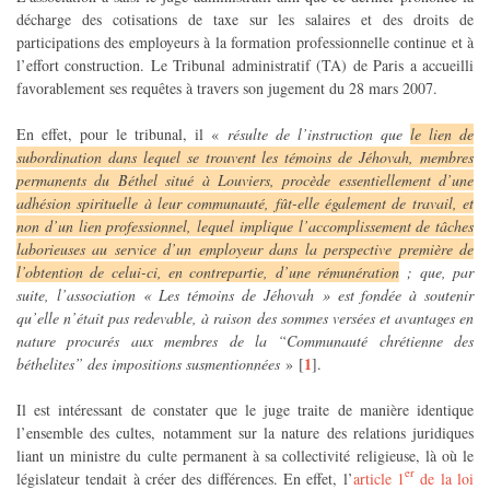
décharge des cotisations de taxe sur les salaires et des droits de
participations des employeurs à la formation professionnelle continue et à
l’effort construction. Le Tribunal administratif (TA) de Paris a accueilli
favorablement ses requêtes à travers son jugement du 28 mars 2007.
En effet, pour le tribunal, il «
résulte de l’instruction que
le lien de
subordination dans lequel se trouvent les témoins de Jéhovah, membres
permanents du Béthel situé à Louviers, procède essentiellement d’une
adhésion spirituelle à leur communauté, fût-elle également de travail, et
non d’un lien professionnel, lequel implique l’accomplissement de tâches
laborieuses au service d’un employeur dans la perspective première de
l’obtention de celui-ci, en contrepartie, d’une rémunération
; que, par
suite, l’association « Les témoins de Jéhovah » est fondée à soutenir
qu’elle n’était pas redevable, à raison des sommes versées et avantages en
nature procurés aux membres de la “Communauté chrétienne des
1
béthelites” des impositions susmentionnées
»
[
]
.
Il est intéressant de constater que le juge traite de manière identique
l’ensemble des cultes, notamment sur la nature des relations juridiques
liant un ministre du culte permanent à sa collectivité religieuse, là où le
er
législateur tendait à créer des différences. En effet, l’
article 1
de la loi