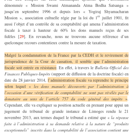
dénommée « Mission Swami Atmananda Atma Bodha Satsanga »
jusqu’en septembre 1996 et depuis lors « Yogiraj Shyamacharan
er
Mission », association cultuelle régie par la loi du 1
juillet 1901, fit
aussi l’objet d’un contrôle de sa comptabilité qui amena l’administration
fiscale à taxer à hauteur de 60% les dons manuels reçus de ses
29
fidèles
[
]
. En revanche, nous ne trouvons aucune référence d’un
quelconque recours contentieux contre la mesure de taxation.
Malgré la condamnation de la France par la CEDH et le revirement de
jurisprudence de la Cour de cassation, il semble que l’administration
fiscale soit entrée en résistance
. En effet, à travers le
Bulletin Officiel des
Finances Publiques-Impôts
(support de diffusion de la doctrine fiscale) en
date du 28 janvier 2014,
l’administration fiscale va reprendre le principe
selon lequel «
les dons manuels découverts par l’administration à
l’occasion d’une vérification de comptabilité ne sont pas révélés par le
donataire au sens de l’article 757 du code général des impôts
»
.
Cependant, elle va expliquer sa position actuelle en prenant pour appui un
jugement du tribunal de grande instance de Limoges rendu le 21
novembre 2013, aux termes duquel le tribunal a estimé que «
la réponse
faite à l’administration à sa demande relative à la nature de “produits
exceptionnels” inscrits dans la comptabilité de l’association contient une