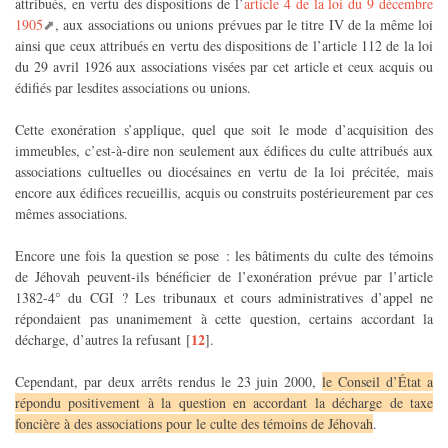
attribués, en vertu des dispositions de l’
article 4 de la loi du 9 décembre
1905
, aux associations ou unions prévues par le titre IV de la même loi
ainsi que ceux attribués en vertu des dispositions de l’article 112 de la loi
du 29 avril 1926 aux associations visées par cet article et ceux acquis ou
édifiés par lesdites associations ou unions.
Cette exonération s’applique, quel que soit le mode d’acquisition des
immeubles, c’est-à-dire non seulement aux édifices du culte attribués aux
associations cultuelles ou diocésaines en vertu de la loi précitée, mais
encore aux édifices recueillis, acquis ou construits postérieurement par ces
mêmes associations.
Encore une fois la question se pose : les bâtiments du culte des témoins
de Jéhovah peuvent-ils bénéficier de l’exonération prévue par l’article
1382-4° du CGI ? Les tribunaux et cours administratives d’appel ne
répondaient pas unanimement à cette question, certains accordant la
12
décharge, d’autres la refusant
[
]
.
Cependant, par deux arrêts rendus le 23 juin 2000,
le Conseil d’État a
répondu positivement à la question en accordant la décharge de taxe
foncière à des associations pour le culte des témoins de Jéhovah
.