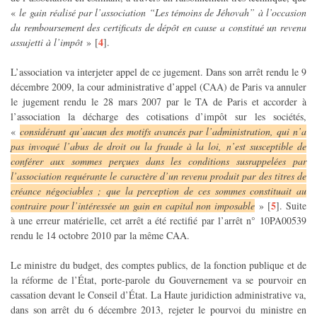
«
le gain réalisé par l’association “Les témoins de Jéhovah” à l’occasion
du remboursement des certificats de dépôt en cause a constitué un revenu
4
assujetti à l’impôt
»
[
]
.
L’association va interjeter appel de ce jugement. Dans son arrêt rendu le 9
décembre 2009, la cour administrative d’appel (CAA) de Paris va annuler
le jugement rendu le 28 mars 2007 par le TA de Paris et accorder à
l’association la décharge des cotisations d’impôt sur les sociétés,
«
considérant qu’aucun des motifs avancés par l’administration, qui n’a
pas invoqué l’abus de droit ou la fraude à la loi, n’est susceptible de
conférer aux sommes perçues dans les conditions susrappelées par
l’association requérante le caractère d’un revenu produit par des titres de
créance négociables ; que la perception de ces sommes constituait au
5
contraire pour l’intéressée un gain en capital non imposable
»
[
]
. Suite
à une erreur matérielle, cet arrêt a été rectifié par l’arrêt n° 10PA00539
rendu le 14 octobre 2010 par la même CAA.
Le ministre du budget, des comptes publics, de la fonction publique et de
la réforme de l’État, porte-parole du Gouvernement va se pourvoir en
cassation devant le Conseil d’État. La Haute juridiction administrative va,
dans son arrêt du 6 décembre 2013, rejeter le pourvoi du ministre en