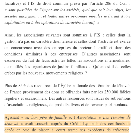
lucrative) et l’IS de droit commun prévu par l’article 206 du CGI :
«
sont passibles de l’impôt sur les sociétés, quel que soit leur objet, les
sociétés anonymes, … et toutes autres personnes morales se livrant à une
exploitation ou à des opérations de caractère lucratif.
»
Ainsi, les associations suivantes sont soumises à l’IS : celles dont la
gestion n’a pas un caractère désintéressé et celles dont l’activité est exercé
en concurrence avec des entreprises du secteur lucratif et dans des
conditions similaires à ces entreprises. D’autres associations sont
exonérées du fait de leurs activités telles les associations intermédiaires,
de mutilés, les organismes de jardins familiaux… Qu’en est-il de celles
créées par les nouveaux mouvements religieux ?
Plus de 85% des ressources de l’Église nationale des Témoins de Jéhovah
de France proviennent des dons et offrandes faits par les 250.000 fidèles
réguliers et occasionnels. Les autres ressources sont issues de subventions
d’associations religieuses, de produits divers et de revenus patrimoniaux.
Agissant «
en bon père de famille
», l’
Association « Les Témoins de
Jéhovah »
avait souscrit auprès du Crédit Lyonnais des certificats de
dépôt en vue de placer à court terme ses excédents de trésorerie
,