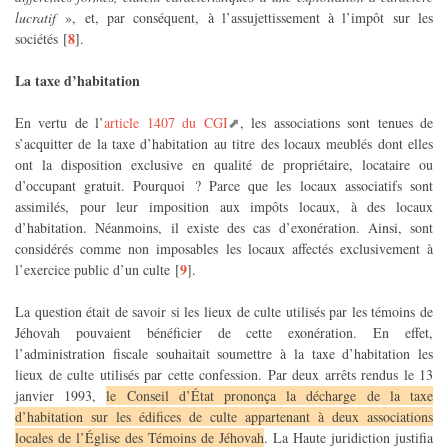
lucratif
», et, par conséquent, à l’assujettissement à l’impôt sur les
8
sociétés
[
]
.
La taxe d’habitation
En vertu de l’
article 1407 du CGI
, les associations sont tenues de
s’acquitter de la taxe d’habitation au titre des locaux meublés dont elles
ont la disposition exclusive en qualité de propriétaire, locataire ou
d’occupant gratuit. Pourquoi ? Parce que les locaux associatifs sont
assimilés, pour leur imposition aux impôts locaux, à des locaux
d’habitation. Néanmoins, il existe des cas d’exonération. Ainsi, sont
considérés comme non imposables les locaux affectés exclusivement à
9
l’exercice public d’un culte
[
]
.
La question était de savoir si les lieux de culte utilisés par les témoins de
Jéhovah pouvaient bénéficier de cette exonération. En effet,
l’administration fiscale souhaitait soumettre à la taxe d’habitation les
lieux de culte utilisés par cette confession. Par deux arrêts rendus le 13
janvier 1993,
le Conseil d’État prononça la décharge de la taxe
d’habitation sur les édifices de culte appartenant à deux associations
locales de l’Église des Témoins de Jéhovah
. La Haute juridiction justifia