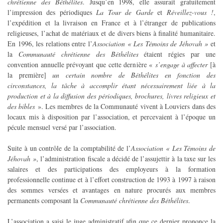
chrétienne des Béthélites
. Jusqu’en 1998, elle assurait gratuitement
l’impression des périodiques
La Tour de Garde
et
Réveillez-vous !
,
l’expédition et la livraison en France et à l’étranger de publications
religieuses, l’achat de matériaux et de divers biens à finalité humanitaire.
En 1996, les relations entre l’
Association « Les Témoins de Jéhovah »
et
la
Communauté chrétienne des Béthélites
étaient régies par une
convention annuelle prévoyant que cette dernière «
s’engage à affecter
[à
la première]
un certain nombre de Béthélites en fonction des
circonstances, la tâche à accomplir étant nécessairement liée à la
production et à la diffusion des périodiques, brochures, livres religieux et
des bibles
». Les membres de la Communauté vivent à Louviers dans des
locaux mis à disposition par l’association, et percevaient à l’époque un
pécule mensuel versé par l’association.
Suite à un contrôle de la comptabilité de l’
Association « Les Témoins de
Jéhovah »
, l’administration fiscale a décidé de l’assujettir à la taxe sur les
salaires et des participations des employeurs à la formation
professionnelle continue et à l’effort construction de 1993 à 1997 à raison
des sommes versées et avantages en nature procurés aux membres
permanents composant la
Communauté chrétienne des Béthélites
.
L’association a saisi le juge administratif afin que ce dernier prononce la