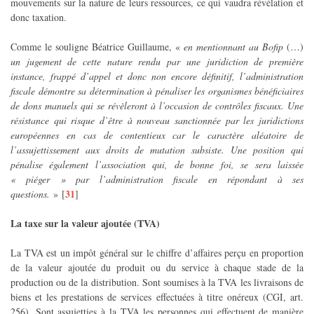
mouvements sur la nature de leurs ressources, ce qui vaudra révélation et
donc taxation.
Comme le souligne Béatrice Guillaume, «
en mentionnant au Bofip
(…)
un jugement de cette nature rendu par une juridiction de première
instance, frappé d’appel et donc non encore définitif, l’administration
fiscale démontre sa détermination à pénaliser les organismes bénéficiaires
de dons manuels qui se révèleront à l’occasion de contrôles fiscaux. Une
résistance qui risque d’être à nouveau sanctionnée par les juridictions
européennes en cas de contentieux car le caractère aléatoire de
l’assujettissement aux droits de mutation subsiste. Une position qui
pénalise également l’association qui, de bonne foi, se sera laissée
« piéger » par l’administration fiscale en répondant à ses
31
questions.
»
[
]
La taxe sur la valeur ajoutée (TVA)
La TVA est un impôt général sur le chiffre d’affaires perçu en proportion
de la valeur ajoutée du produit ou du service à chaque stade de la
production ou de la distribution. Sont soumises à la TVA les livraisons de
biens et les prestations de services effectuées à titre onéreux (CGI, art.
256). Sont assujetties à la TVA les personnes qui effectuent de manière