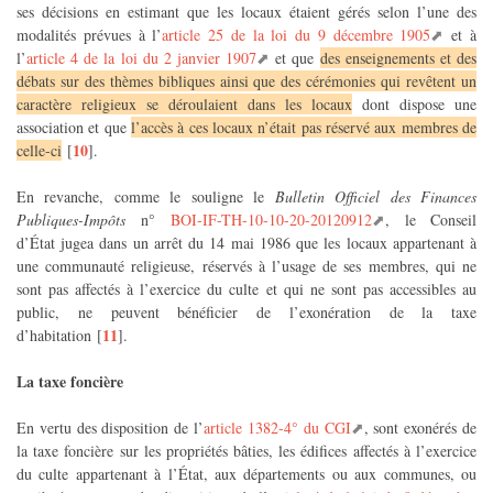
ses décisions en estimant que les locaux étaient gérés selon l’une des
modalités prévues à l’
article 25 de la loi du 9 décembre 1905
et à
l’
article 4 de la loi du 2 janvier 1907
et que
des enseignements et des
débats sur des thèmes bibliques ainsi que des cérémonies qui revêtent un
caractère religieux se déroulaient dans les locaux
dont dispose une
association et que
l’accès à ces locaux n’était pas réservé aux membres de
10
celle-ci
[
]
.
En revanche, comme le souligne le
Bulletin Officiel des Finances
Publiques-Impôts
n°
BOI-IF-TH-10-10-20-20120912
, le Conseil
d’État jugea dans un arrêt du 14 mai 1986 que les locaux appartenant à
une communauté religieuse, réservés à l’usage de ses membres, qui ne
sont pas affectés à l’exercice du culte et qui ne sont pas accessibles au
public, ne peuvent bénéficier de l’exonération de la taxe
11
d’habitation
[
]
.
La taxe foncière
En vertu des disposition de l’
article 1382-4° du CGI
, sont exonérés de
la taxe foncière sur les propriétés bâties, les édifices affectés à l’exercice
du culte appartenant à l’État, aux départements ou aux communes, ou