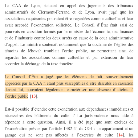
La CAA de Lyon, statuant en appel des jugements des tribunaux
administratifs de Clermont-Ferrand et de Lyon, avait jugé que les
associations requérantes pouvaient être regardées comme cultuelles et leur
avait accordé l’exonération sollicitée. Le Conseil d’État était saisi de
pourvois en cassation formés par le ministre de l’économie, des finances
et de l’industrie contre les deux arrêts en cause de la cour administrative
d’appel. Le ministre soutenait notamment que la doctrine de l’église des
témoins de Jéhovah troublait l’ordre public, ne permettant ainsi de
regarder les associations comme cultuelles et par extension de leur
accorder la décharge de la taxe foncière.
Le Conseil d’État a jugé que les éléments de fait, souverainement
appréciés par la CAA n’étant plus susceptibles d’être discutés en cassation
devant lui, pouvaient légalement caractériser une absence d’atteinte à
13
l’ordre public
[
]
.
Est-il possible d’étendre cette exonération aux dépendances immédiates et
nécessaires des bâtiments du culte ? La jurisprudence nous aide à
répondre à cette question. Ainsi, il a été jugé que sont exclues de
l’exonération prévue par l’article 1382-4° du CGI : un appartement et un
14
garage qui ne sont pas affectés à l’exercice du culte
[
]
, les