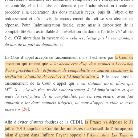
ce contrôle, elle fut mise en demeure par l’administration fiscale de
procéder à la déclaration des dons manuels reçus, puis fit l’objet d’un
redressement et d’un avis de recouvrement du fait se son absence de
réponse. Pour l’administration fiscale, cette mise à disposition de la
comptabilité était assimilable à la révélation de don de l’article 757 alinéa
2 du CGI alors dans la mesure où «
celui-ci n’exige pas l’aveu spontané
du don de la part du donataire
».
La Cour d’appel accepte ce raisonnement mais il est revu par
la Cour de
cassation qui retient que «
la découverte d’un don manuel à l’occasion
d’une procédure de vérification de comptabilité ne saurait constituer la
révélation volontaire de celui-ci à l’Administration
»
. Elle casse ainsi le
raisonnement de la Cour d’appel qui «
en statuant ainsi, alors que
me
M
X… n’avait rien révélé volontairement à l’Administration et que
seule la vérification de sa comptabilité, par les contrôleurs, avait fait
apparaître les dons manuels litigieux, la cour d’appel a violé le texte
26
susvisé
»
[
]
.
Afin d’éviter d’autres foudres de la CEDH,
la France va déposer le 31
juillet 2013 auprès du Comité des ministres du Conseil de l’Europe son
bilan d’action dans l’affaire l’ayant opposé à l’
Association Les Témoins