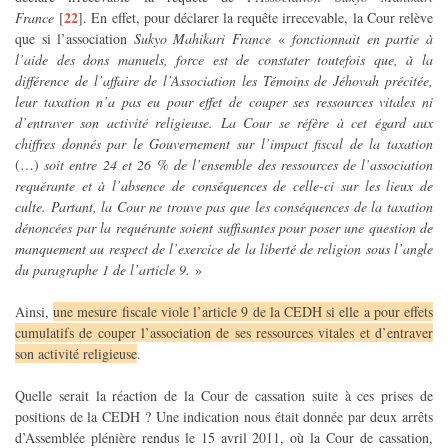
22
France
[
]
. En effet, pour déclarer la requête irrecevable, la Cour relève
que si l’association
Sukyo Mahikari France
«
fonctionnait en partie à
l’aide des dons manuels, force est de constater toutefois que, à la
différence de l’affaire de l’Association les Témoins de Jéhovah précitée,
leur taxation n’a pas eu pour effet de couper ses ressources vitales ni
d’entraver son activité religieuse. La Cour se réfère à cet égard aux
chiffres donnés par le Gouvernement sur l’impact fiscal de la taxation
(…)
soit entre 24 et 26 % de l’ensemble des ressources de l’association
requérante et à l’absence de conséquences de celle-ci sur les lieux de
culte. Partant, la Cour ne trouve pas que les conséquences de la taxation
dénoncées par la requérante soient suffisantes pour poser une question de
manquement au respect de l’exercice de la liberté de religion sous l’angle
du paragraphe 1 de l’article 9.
»
Ainsi,
une mesure fiscale viole l’article 9 de la CEDH si elle a pour effets
cumulatifs de couper l’association de ses ressources vitales et d’entraver
son activité religieuse
.
Quelle serait la réaction de la Cour de cassation suite à ces prises de
positions de la CEDH ? Une indication nous était donnée par deux arrêts
d’Assemblée plénière rendus le 15 avril 2011, où la Cour de cassation,