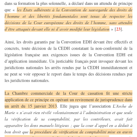
dans sa formation la plus solennelle, a déclaré dans un attendu de principe
que «
les États adhérents à la Convention de sauvegarde des droits de
l’homme et des libertés fondamentales sont tenus de respecter les
décisions de la Cour européenne des droits de l’homme, sans attendre
23
d’être attaqués devant elle ni d’avoir modifié leur législation
»
[
]
.
Ainsi, les droits garantis par la Convention EDH devant être effectifs et
concrets, toute décision de la CEDH constatant la non-conformité de la
législation française aux exigences issues de la Convention EDH est
d’application immédiate. Un justiciable français peut invoquer devant les
juridictions nationales les arrêts rendus par la CEDH immédiatement et
ne peut se voir opposer le report dans le temps des décisions rendues par
les juridictions nationales.
La Chambre commerciale de la Cour de cassation fit une stricte
application de ce principe en opérant un revirement de jurisprudence dans
un arrêt du 15 janvier 2013
. Elle jugea que l’association
L’Arche de
Marie
«
n’avait rien révélé volontairement à l’administration et que seule
la vérification de sa comptabilité, par les contrôleurs, avait fait
apparaître les dons manuels litigieux ; que la cour d’appel en a déduit à
bon droit que
la procédure de vérification de comptabilité mise en œuvre