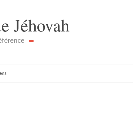
de Jéhovah
référence
iens