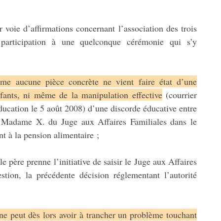
 voie d’affirmations concernant l’association des trois
 participation à une quelconque cérémonie qui s’y
me aucune pièce concrète ne vient faire état d’une
nfants, ni même de la manipulation effective
(courrier
ducation le 5 août 2008) d’une discorde éducative entre
ar Madame X. du Juge aux Affaires Familiales dans le
t à la pension alimentaire ;
 père prenne l’initiative de saisir le Juge aux Affaires
stion, la précédente décision réglementant l’autorité
 ne peut dès lors avoir à trancher un problème touchant