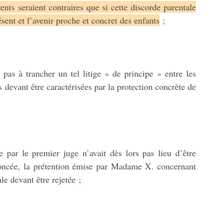
ents seraient contraires que si cette discorde parentale
ésent et l’avenir proche et concret des enfants
;
 pas à trancher un tel litige « de principe » entre les
s devant être caractérisées par la protection concrète de
e par le premier juge n’avait dès lors pas lieu d’être
ononcée, la prétention émise par Madame X. concernant
le devant être rejetée ;