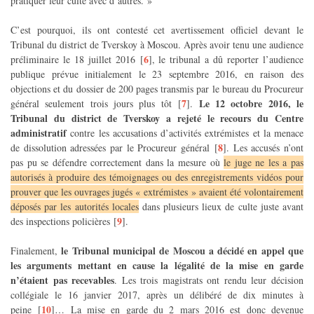
pratiquer leur culte avec d’autres. »
C’est pourquoi, ils ont contesté cet avertissement officiel devant le
Tribunal du district de Tverskoy à Moscou. Après avoir tenu une audience
6
préliminaire le 18 juillet 2016
[
]
, le tribunal a dû reporter l’audience
publique prévue initialement le 23 septembre 2016, en raison des
objections et du dossier de 200 pages transmis par le bureau du Procureur
7
Le 12 octobre 2016, le
général seulement trois jours plus tôt
[
]
.
Tribunal du district de Tverskoy a rejeté le recours du Centre
administratif
contre les accusations d’activités extrémistes et la menace
8
de dissolution adressées par le Procureur général
[
]
. Les accusés n’ont
pas pu se défendre correctement dans la mesure où
le juge ne les a pas
autorisés à produire des témoignages ou des enregistrements vidéos pour
prouver que les ouvrages jugés « extrémistes » avaient été volontairement
déposés par les autorités locales
dans plusieurs lieux de culte juste avant
9
des inspections policières
[
]
.
le Tribunal municipal de Moscou a décidé en appel que
Finalement,
les arguments mettant en cause la légalité de la mise en garde
n’étaient pas recevables
. Les trois magistrats ont rendu leur décision
collégiale le 16 janvier 2017, après un délibéré de dix minutes à
10
peine
[
]
… La mise en garde du 2 mars 2016 est donc devenue