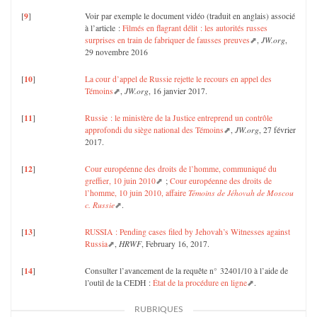
9
[
]
Voir par exemple le document vidéo (traduit en anglais) associé
à l’article :
Filmés en flagrant délit : les autorités russes
surprises en train de fabriquer de fausses preuves
,
JW.org
,
29 novembre 2016
10
[
]
La cour d’appel de Russie rejette le recours en appel des
Témoins
,
JW.org
, 16 janvier 2017.
11
[
]
Russie : le ministère de la Justice entreprend un contrôle
approfondi du siège national des Témoins
,
JW.org
, 27 février
2017.
12
[
]
Cour européenne des droits de l’homme, communiqué du
greffier, 10 juin 2010
;
Cour européenne des droits de
l’homme, 10 juin 2010, affaire
Témoins de Jéhovah de Moscou
c. Russie
.
13
[
]
RUSSIA : Pending cases filed by Jehovah’s Witnesses against
Russia
,
HRWF
, February 16, 2017.
14
[
]
Consulter l’avancement de la requête n° 32401/10 à l’aide de
l’outil de la CEDH :
État de la procédure en ligne
.
RUBRIQUES