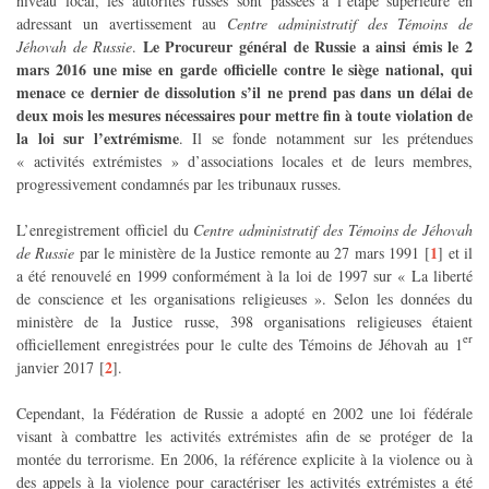
niveau local, les autorités russes sont passées à l’étape supérieure en
adressant un avertissement au
Centre administratif des Témoins de
Le Procureur général de Russie a ainsi émis le 2
Jéhovah de Russie
.
mars 2016 une mise en garde officielle contre le siège national, qui
menace ce dernier de dissolution s’il ne prend pas dans un délai de
deux mois les mesures nécessaires pour mettre fin à toute violation de
la loi sur l’extrémisme
. Il se fonde notamment sur les prétendues
« activités extrémistes » d’associations locales et de leurs membres,
progressivement condamnés par les tribunaux russes.
L’enregistrement officiel du
Centre administratif des Témoins de Jéhovah
1
de Russie
par le ministère de la Justice remonte au 27 mars 1991
[
]
et il
a été renouvelé en 1999 conformément à la loi de 1997 sur « La liberté
de conscience et les organisations religieuses ». Selon les données du
ministère de la Justice russe, 398 organisations religieuses étaient
er
officiellement enregistrées pour le culte des Témoins de Jéhovah au 1
2
janvier 2017
[
]
.
Cependant, la Fédération de Russie a adopté en 2002 une loi fédérale
visant à combattre les activités extrémistes afin de se protéger de la
montée du terrorisme. En 2006, la référence explicite à la violence ou à
des appels à la violence pour caractériser les activités extrémistes a été