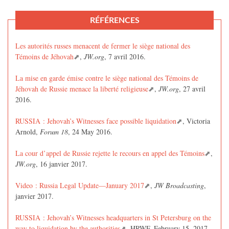
RÉFÉRENCES
Les autorités russes menacent de fermer le siège national des
Témoins de Jéhovah
,
JW.org
, 7 avril 2016.
La mise en garde émise contre le siège national des Témoins de
Jéhovah de Russie menace la liberté religieuse
,
JW.org
, 27 avril
2016.
RUSSIA : Jehovah’s Witnesses face possible liquidation
, Victoria
Arnold,
Forum 18
, 24 May 2016.
La cour d’appel de Russie rejette le recours en appel des Témoins
,
JW.org
, 16 janvier 2017.
Video : Russia Legal Update—January 2017
,
JW Broadcasting
,
janvier 2017.
RUSSIA : Jehovah’s Witnesses headquarters in St Petersburg on the
way to liquidation by the authorities
, HRWF, February 15, 2017.