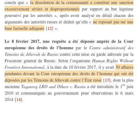
conclu que «
la dissolution de la communauté a constitué une sanction
excessivement sévère et disproportionnée
par rapport au but légitime
poursuivi par les autorités », après avoir analysé en détail chacun des
arguments des autorités russes et déduit qu’elle «
ne reposait pas sur une
12
base factuelle adéquate
[
]
».
Le 8 février 2017, une requête a été déposée auprès de la Cour
européenne des droits de l’homme
par le
Centre administratif des
Témoins de Jéhovah de Russie
contre cette mise en garde adressée par la
Procureur général de Russie. Selon l’organisme
Human Rights Without
Frontiers International
, à la date du 10 février 2017, il y avait
30 affaires
pendantes devant la Cour européenne des droits de l’homme qui ont été
13
déposées par les Témoins de Jéhovah contre l’État russe
[
]
, dont la plus
er
ancienne
Taganrog LRO and Others v. Russia
a été introduite le 1
juin
2010 et communiquée au gouvernement pour observations le 6 mars
14
2014
[
]
.