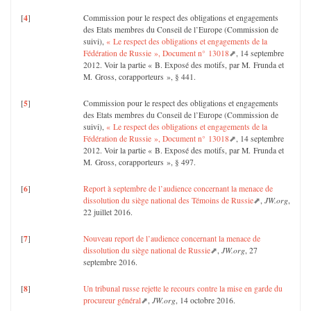
4
[
]
Commission pour le respect des obligations et engagements
des Etats membres du Conseil de l’Europe (Commission de
suivi),
« Le respect des obligations et engagements de la
Fédération de Russie », Document n° 13018
, 14 septembre
2012. Voir la partie « B. Exposé des motifs, par M. Frunda et
M. Gross, corapporteurs », § 441.
5
[
]
Commission pour le respect des obligations et engagements
des Etats membres du Conseil de l’Europe (Commission de
suivi),
« Le respect des obligations et engagements de la
Fédération de Russie », Document n° 13018
, 14 septembre
2012. Voir la partie « B. Exposé des motifs, par M. Frunda et
M. Gross, corapporteurs », § 497.
6
[
]
Report à septembre de l’audience concernant la menace de
dissolution du siège national des Témoins de Russie
,
JW.org
,
22 juillet 2016.
7
[
]
Nouveau report de l’audience concernant la menace de
dissolution du siège national de Russie
,
JW.org
, 27
septembre 2016.
8
[
]
Un tribunal russe rejette le recours contre la mise en garde du
procureur général
,
JW.org
, 14 octobre 2016.