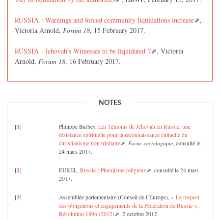
RUSSIA : Warnings and forced community liquidations increase
,
Victoria Arnold,
Forum 18
, 15 February 2017.
RUSSIA : Jehovah’s Witnesses to be liquidated ?
, Victoria
Arnold,
Forum 18
, 16 February 2017.
NOTES
1
[
]
Philippe Barbey,
Les Témoins de Jéhovah en Russie, une
résistance spirituelle pour la reconnaissance cultuelle du
christianisme non trinitaire
,
Focus sociologique
, consulté le
24 mars 2017.
2
[
]
EUREL,
Russie : Pluralisme religieux
, consulté le 24 mars
2017.
3
[
]
Assemblée parlementaire (Conseil de l’Europe),
« Le respect
des obligations et engagements de la Fédération de Russie »,
Résolution 1896 (2012)
, 2 octobre 2012.