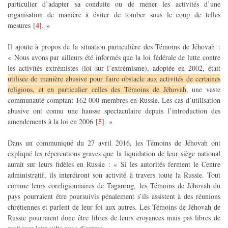
particulier d’adapter sa conduite ou de mener les activités d’une
organisation de manière à éviter de tomber sous le coup de telles
4
mesures
[
]
. »
Il ajoute à propos de la situation particulière des Témoins de Jéhovah :
« Nous avons par ailleurs été informés que la loi fédérale de lutte contre
les activités extrémistes (loi sur l’extrémisme), adoptée en 2002, était
utilisée de manière abusive pour faire obstacle aux activités de certaines
religions, et en particulier celles des Témoins de Jéhovah
, une vaste
communauté comptant 162 000 membres en Russie. Les cas d’utilisation
abusive ont connu une hausse spectaculaire depuis l’introduction des
5
amendements à la loi en 2006
[
]
. »
Dans un communiqué du 27 avril 2016, les Témoins de Jéhovah ont
expliqué les répercutions graves que la liquidation de leur siège national
aurait sur leurs fidèles en Russie : « Si les autorités ferment le Centre
administratif, ils interdiront son activité à travers toute la Russie. Tout
comme leurs coreligionnaires de Taganrog, les Témoins de Jéhovah du
pays pourraient être poursuivis pénalement s’ils assistent à des réunions
chrétiennes et parlent de leur foi aux autres. Les Témoins de Jéhovah de
Russie pourraient donc être libres de leurs croyances mais pas libres de