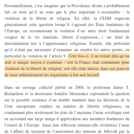
Personnellement, j’ose imaginer que la Providence divine a probablement
fait en sorte qu’il ne reste que le plus important à reconnaître : la
violation de la liberté de religion. En effet, la CEDH esquivait
généralement cette question lorsqu’il s’agissait des États fondateurs de
l’Europe, en reconnaissant la violation d’un autre droit fondamental
(respect de la vie familiale, liberté d’expression…) sur fond de
discrimination liée à l’appartenance religieuse. Ensuite, elle prétextait
qu’il n’était pas nécessaire d’examiner au surplus les autres points, en
particulier la violation de l’article 9.
Cette fois-ci, il ne restait plus qu’un
seul et unique moyen à examiner : soit la France était condamnée pour
violation de la liberté de religion, soit elle était admise dans son pouvoir
de taxer arbitrairement les organismes à but non lucratif
.
Dans un ouvrage collectif publié en 2008, le professeur James T.
Richardson et la doctorante Jennifer Shoemaker reprenaient la question
sur la possible existence d’un double standard dans les décisions de la
Cour européenne rendues en matière de libertés religieuses, en
condamnant plus sévèrement les états de l’ancienne Union soviétique tout
en accordant une large marge d’appréciation aux membres fondateurs du
Conseil de l’Europe. Aussi leur réflexion estimait-elle révélatrice l’issue
de l’affaire de taxation de l’association des témoins de Jéhovah par la