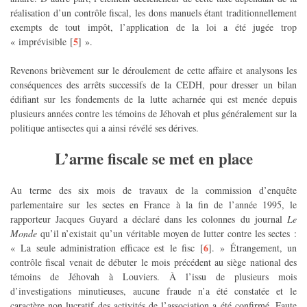
réalisation d’un contrôle fiscal, les dons manuels étant traditionnellement
exempts de tout impôt, l’application de la loi a été jugée trop
5
« imprévisible
[
]
».
Revenons brièvement sur le déroulement de cette affaire et analysons les
conséquences des arrêts successifs de la CEDH, pour dresser un bilan
édifiant sur les fondements de la lutte acharnée qui est menée depuis
plusieurs années contre les témoins de Jéhovah et plus généralement sur la
politique antisectes qui a ainsi révélé ses dérives.
L’arme fiscale se met en place
Au terme des six mois de travaux de la commission d’enquête
parlementaire sur les sectes en France à la fin de l’année 1995, le
rapporteur Jacques Guyard a déclaré dans les colonnes du journal
Le
Monde
qu’il n’existait qu’un véritable moyen de lutter contre les sectes :
6
« La seule administration efficace est le fisc
[
]
. » Étrangement, un
contrôle fiscal venait de débuter le mois précédent au siège national des
témoins de Jéhovah à Louviers. À l’issu de plusieurs mois
d’investigations minutieuses, aucune fraude n’a été constatée et le
caractère non lucratif des activités de l’association a été confirmé. Faute