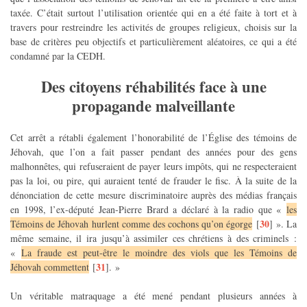
taxée. C’était surtout l’utilisation orientée qui en a été faite à tort et à
travers pour restreindre les activités de groupes religieux, choisis sur la
base de critères peu objectifs et particulièrement aléatoires, ce qui a été
condamné par la CEDH.
Des citoyens réhabilités face à une
propagande malveillante
Cet arrêt a rétabli également l’honorabilité de l’Église des témoins de
Jéhovah, que l’on a fait passer pendant des années pour des gens
malhonnêtes, qui refuseraient de payer leurs impôts, qui ne respecteraient
pas la loi, ou pire, qui auraient tenté de frauder le fisc. À la suite de la
dénonciation de cette mesure discriminatoire auprès des médias français
en 1998, l’ex-député Jean-Pierre Brard a déclaré à la radio que «
les
30
Témoins de Jéhovah hurlent comme des cochons qu’on égorge
[
]
». La
même semaine, il ira jusqu’à assimiler ces chrétiens à des criminels :
«
La fraude est peut-être le moindre des viols que les Témoins de
31
Jéhovah commettent
[
]
. »
Un véritable matraquage a été mené pendant plusieurs années à