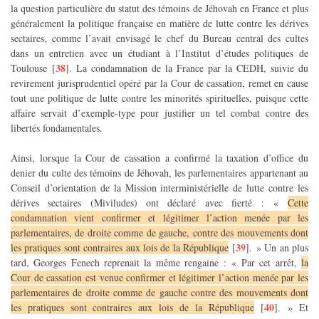
la question particulière du statut des témoins de Jéhovah en France et plus
généralement la politique française en matière de lutte contre les dérives
sectaires, comme l’avait envisagé le chef du Bureau central des cultes
dans un entretien avec un étudiant à l’Institut d’études politiques de
38
Toulouse
[
]
. La condamnation de la France par la CEDH, suivie du
revirement jurisprudentiel opéré par la Cour de cassation, remet en cause
tout une politique de lutte contre les minorités spirituelles, puisque cette
affaire servait d’exemple-type pour justifier un tel combat contre des
libertés fondamentales.
Ainsi, lorsque la Cour de cassation a confirmé la taxation d’office du
denier du culte des témoins de Jéhovah, les parlementaires appartenant au
Conseil d’orientation de la Mission interministérielle de lutte contre les
dérives sectaires (Miviludes) ont déclaré avec fierté : «
Cette
condamnation vient confirmer et légitimer l’action menée par les
parlementaires, de droite comme de gauche, contre des mouvements dont
39
les pratiques sont contraires aux lois de la République
[
]
. » Un an plus
tard, Georges Fenech reprenait la même rengaine : « Par cet arrêt,
la
Cour de cassation est venue confirmer et légitimer l’action menée par les
parlementaires de droite comme de gauche contre des mouvements dont
© 2008-2026 —
Droit & TJ
— Licence Creative Commons
40
les pratiques sont contraires aux lois de la République
[
]
. » Et