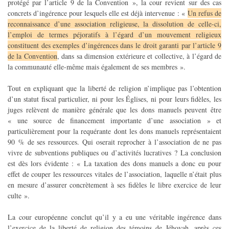
protégé par l’article 9 de la Convention », la cour revient sur des cas
concrets d’ingérence pour lesquels elle est déjà intervenue : «
Un refus de
reconnaissance d’une association religieuse, la dissolution de celle-ci,
l’emploi de termes péjoratifs à l’égard d’un mouvement religieux
constituent des exemples d’ingérences dans le droit garanti par l’article 9
de la Convention
, dans sa dimension extérieure et collective, à l’égard de
la communauté elle-même mais également de ses membres ».
Tout en expliquant que la liberté de religion n’implique pas l’obtention
d’un statut fiscal particulier, ni pour les Églises, ni pour leurs fidèles, les
juges relèvent de manière générale que les dons manuels peuvent être
« une source de financement importante d’une association » et
particulièrement pour la requérante dont les dons manuels représentaient
90 % de ses ressources. Qui oserait reprocher à l’association de ne pas
vivre de subventions publiques ou d’activités lucratives ? La conclusion
est dès lors évidente : « La taxation des dons manuels a donc eu pour
effet de couper les ressources vitales de l’association, laquelle n’était plus
en mesure d’assurer concrètement à ses fidèles le libre exercice de leur
culte ».
La cour européenne conclut qu’il y a eu une véritable ingérence dans
l’exercice de la liberté de religion des témoins de Jéhovah, après ces