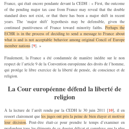
France, qui était encore pendante devant la CEDH : « First, the outcome
of the pending major tax case from France may reveal that the double
standard does not exist, or that there has been a major shift in recent
years. The ‘major shift’ hypothesis may be defensible, given the
continued punitiveness of France toward minority faiths.
Perhaps the
ECHR is in the process of deciding to send a message to France about
what is and is not acceptable behavior among original Concil of Europe
9
member nations
[
]
. »
Finalement, la France a été condamnée de manière inédite sur le non
respect de l’article 9 de la Convention européenne des droits de l’homme,
qui protège le libre exercice de la liberté de pensée, de conscience et de
religion.
La Cour européenne défend la liberté de
religion
10
À la lecture de l’arrêt rendu par la CEDH le 30 juin 2011
[
]
, il en
ressort clairement que
les juges ont pris la peine de bien étayer et motiver
leur décision
. Peut-être était-ce pour prendre le temps d’examiner en
profondeur tous les éléments de ce dossier délicat et complexe que la plus