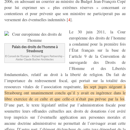
2006, en adressant un courrier au ministre du Budget Jean-François Copé
pour lui exprimer ses « plus extrêmes réserves » concernant ce
contentieux et pour prévenir que son ministère ne participerait pas au
4
versement des éventuelles indemnités
[
]
.
Le 30 juin 2011, la Cour
européenne des droits de l’homme
a condamné pour la première fois
Palais des droits de l’homme à
l’État français sur la base de
Strasbourg
l’article 9 de la Convention de
© Conseil de l’Europe – Richard Rogers Partnership –
Atelier Claude Bucher Architectes
sauvegarde des Droits de
l’Homme et des Libertés
fondamentales, relatif au droit à la liberté de religion. Du fait de
l’importance du redressement fiscal, qui portait sur la totalité des
ressources vitales de l’association requérante,
les sept juges siégeant à
Strasbourg ont unanimement conclu qu’il y avait eu ingérence dans le
libre exercice de ce culte et que celle-ci n’était pas prévue par la loi
.
D’une part, le texte législatif utilisé par l’administration fiscale pour
soumettre leurs offrandes cultuelles aux droits de donations s’est avéré
trop imprécis sur l’éventuelle application aux personnes morales et
aucune doctrine administrative ne permettait de l’envisager avant cette
affaire. D’autre part, l’élément déclencheur de cette taxe dépendant de la