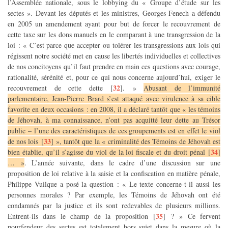
l’Assemblée nationale, sous le lobbying du « Groupe d’étude sur les
sectes ». Devant les députés et les ministres, Georges Fenech a défendu
en 2005 un amendement ayant pour but de forcer le recouvrement de
cette taxe sur les dons manuels en le comparant à une transgression de la
loi : « C’est parce que accepter ou tolérer les transgressions aux lois qui
régissent notre société met en cause les libertés individuelles et collectives
de nos concitoyens qu’il faut prendre en main ces questions avec courage,
rationalité, sérénité et, pour ce qui nous concerne aujourd’hui, exiger le
32
recouvrement de cette dette
[
]
. »
Abusant de l’immunité
parlementaire, Jean-Pierre Brard s’est attaqué avec virulence à sa cible
favorite en deux occasions : en 2008, il a déclaré tantôt que « les témoins
de Jéhovah, à ma connaissance, n’ont pas acquitté leur dette au Trésor
public – l’une des caractéristiques de ces groupements est en effet le viol
33
de nos lois
[
]
», tantôt que la « criminalité des Témoins de Jéhovah est
34
bien établie, qu’il s’agisse du viol de la loi fiscale et du droit pénal
[
]
… »
. L’année suivante, dans le cadre d’une discussion sur une
proposition de loi relative à la saisie et la confiscation en matière pénale,
Philippe Vuilque a posé la question : « Le texte concerne-t-il aussi les
personnes morales ? Par exemple, les Témoins de Jéhovah ont été
condamnés par la justice et ils sont redevables de plusieurs millions.
35
Entrent-ils dans le champ de la proposition
[
]
? » Ce fervent
pourfendeur des sectes est totalement hors sujet dans la mesure où la