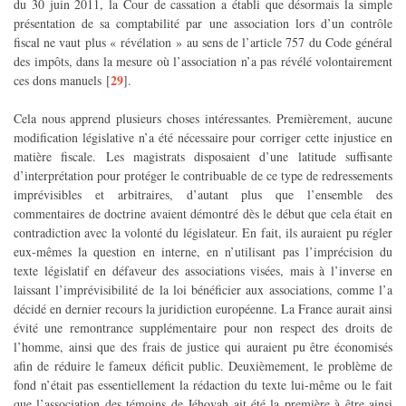
du 30 juin 2011, la Cour de cassation a établi que désormais la simple
présentation de sa comptabilité par une association lors d’un contrôle
fiscal ne vaut plus « révélation » au sens de l’article 757 du Code général
des impôts, dans la mesure où l’association n’a pas révélé volontairement
29
ces dons manuels
[
]
.
Cela nous apprend plusieurs choses intéressantes. Premièrement, aucune
modification législative n’a été nécessaire pour corriger cette injustice en
matière fiscale. Les magistrats disposaient d’une latitude suffisante
d’interprétation pour protéger le contribuable de ce type de redressements
imprévisibles et arbitraires, d’autant plus que l’ensemble des
commentaires de doctrine avaient démontré dès le début que cela était en
contradiction avec la volonté du législateur. En fait, ils auraient pu régler
eux-mêmes la question en interne, en n’utilisant pas l’imprécision du
texte législatif en défaveur des associations visées, mais à l’inverse en
laissant l’imprévisibilité de la loi bénéficier aux associations, comme l’a
décidé en dernier recours la juridiction européenne. La France aurait ainsi
évité une remontrance supplémentaire pour non respect des droits de
l’homme, ainsi que des frais de justice qui auraient pu être économisés
afin de réduire le fameux déficit public. Deuxièmement, le problème de
fond n’était pas essentiellement la rédaction du texte lui-même ou le fait
que l’association des témoins de Jéhovah ait été la première à être ainsi