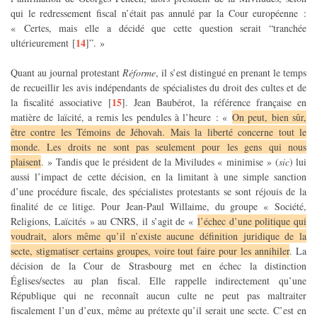
qui le redressement fiscal n’était pas annulé par la Cour européenne :
« Certes, mais elle a décidé que cette question serait “tranchée
14
ultérieurement
[
]
”. »
Quant au journal protestant
Réforme
, il s’est distingué en prenant le temps
de recueillir les avis indépendants de spécialistes du droit des cultes et de
15
la fiscalité associative
[
]
. Jean Baubérot, la référence française en
matière de laïcité, a remis les pendules à l’heure : «
On peut, bien sûr,
être contre les Témoins de Jéhovah. Mais la liberté concerne tout le
monde. Les droits ne sont pas seulement pour les gens qui nous
plaisent
. » Tandis que le président de la Miviludes « minimise » (
sic
) lui
aussi l’impact de cette décision, en la limitant à une simple sanction
d’une procédure fiscale, des spécialistes protestants se sont réjouis de la
finalité de ce litige. Pour Jean-Paul Willaime, du groupe « Société,
Religions, Laïcités » au CNRS, il s’agit de «
l’échec d’une politique qui
voudrait, alors même qu’il n’existe aucune définition juridique de la
secte, stigmatiser certains groupes, voire tout faire pour les annihiler
. La
décision de la Cour de Strasbourg met en échec la distinction
Églises/sectes au plan fiscal. Elle rappelle indirectement qu’une
République qui ne reconnaît aucun culte ne peut pas maltraiter
fiscalement l’un d’eux, même au prétexte qu’il serait une secte. C’est en