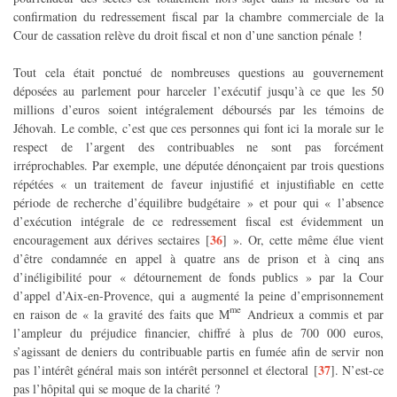
confirmation du redressement fiscal par la chambre commerciale de la
Cour de cassation relève du droit fiscal et non d’une sanction pénale !
Tout cela était ponctué de nombreuses questions au gouvernement
déposées au parlement pour harceler l’exécutif jusqu’à ce que les 50
millions d’euros soient intégralement déboursés par les témoins de
Jéhovah. Le comble, c’est que ces personnes qui font ici la morale sur le
respect de l’argent des contribuables ne sont pas forcément
irréprochables. Par exemple, une députée dénonçaient par trois questions
répétées « un traitement de faveur injustifié et injustifiable en cette
période de recherche d’équilibre budgétaire » et pour qui « l’absence
d’exécution intégrale de ce redressement fiscal est évidemment un
36
encouragement aux dérives sectaires
[
]
». Or, cette même élue vient
d’être condamnée en appel à quatre ans de prison et à cinq ans
d’inéligibilité pour « détournement de fonds publics » par la Cour
d’appel d’Aix-en-Provence, qui a augmenté la peine d’emprisonnement
me
en raison de « la gravité des faits que M
Andrieux a commis et par
l’ampleur du préjudice financier, chiffré à plus de 700 000 euros,
s’agissant de deniers du contribuable partis en fumée afin de servir non
37
pas l’intérêt général mais son intérêt personnel et électoral
[
]
. N’est-ce
pas l’hôpital qui se moque de la charité ?