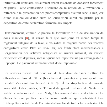
initiative du donataire, ils auraient rendu les droits de donation forcément
exigibles. Toute contestation ultérieure de la notion de « révélation »
rattachée à la présentation des pièces comptables n’aurait servi à rien, car
d’une manière ou d’une autre ce lourd tribu aurait été justifié par la
déposition de cette déclaration formelle aux impôts.
Deuxièmement, comme le précise le formulaire 2735 de déclaration de
8
dons manuels
[
]
, il aurait fallu que soit joint en même temps le
règlement intégral de la taxe, c’est-à-dire la majeure partie des recettes
enregistrées entre 1993 et 1996. Or, ces fonds étant indispensables à
l’organisation des activités religieuses au niveau national, ils avaient
évidement été dépensés, sachant qu’un tel impôt n’était pas envisageable à
l’époque. Le paiement immédiat était donc impossible.
Les services fiscaux ont donc usé de leur droit de taxer d’office les
offrandes au taux de 60 % (hors liens de parenté) et y ont ajouté une
pénalité s’élevant directement à 80 %. À la stupéfaction du monde
associatif et des juristes, le Tribunal de grande instance de Nanterre a
validé ce redressement fiscal. Malgré les commentaires de doctrine et les
études de fond publiés dans la presse juridique, qui contestaient tous
l’interprétation inédite de l’administration fiscale tout à fait contraire à la