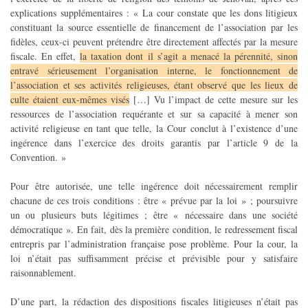
explications supplémentaires : « La cour constate que les dons litigieux
constituant la source essentielle de financement de l’association par les
fidèles, ceux-ci peuvent prétendre être directement affectés par la mesure
fiscale. En effet,
la taxation dont il s’agit a menacé la pérennité, sinon
entravé sérieusement l’organisation interne, le fonctionnement de
l’association et ses activités religieuses, étant observé que les lieux de
culte étaient eux-mêmes visés
[…] Vu l’impact de cette mesure sur les
ressources de l’association requérante et sur sa capacité à mener son
activité religieuse en tant que telle, la Cour conclut à l’existence d’une
ingérence dans l’exercice des droits garantis par l’article 9 de la
Convention. »
Pour être autorisée, une telle ingérence doit nécessairement remplir
chacune de ces trois conditions : être « prévue par la loi » ; poursuivre
un ou plusieurs buts légitimes ; être « nécessaire dans une société
démocratique ». En fait, dès la première condition, le redressement fiscal
entrepris par l’administration française pose problème. Pour la cour, la
loi n’était pas suffisamment précise et prévisible pour y satisfaire
raisonnablement.
D’une part, la rédaction des dispositions fiscales litigieuses n’était pas