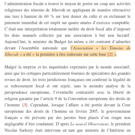
l’administration fiscale a trouvé le moyen de porter un coup aux activités
religieuses des témoins de Jéhovah en appliquant de manière rétroactive
une taxe à hauteur de 60 % sur leur denier du culte et en réclamant le
paiement immédiat de cet impôt sur quatre années d’exercice comptable.
C’était une interprétation totalement inédite du droit fiscal afin d’imposer
les dons manuels collectés par une association à but non lucratif.
Aujourd’hui, le ministre du Budget lui-même a été contraint d’admettre
devant l’Assemblée nationale que
l’
Association « les Témoins de
2
Jéhovah »
a été « la première à être redressée sur cette base
[
]
»
.
Malgré la surprise et les inquiétudes exprimées par le monde associatif,
ainsi que les critiques particulièrement fournies de spécialistes des grandes
revues de droit, les trois juridictions françaises ont confirmé la légalité de
ce redressement fiscal et ont rejeté, sans la moindre analyse de la
jurisprudence européenne, l’éventuelle contrariété avec la liberté de
religion garantie par l’article 9 de la Convention européenne des droits de
3
l’homme
[
]
. Cependant, lorsque l’affaire a été portée devant la Cour
européenne des droits de l’homme en février 2005, le gouvernement
français a été prévenu par des juristes bien placés d’un risque non
négligeable d’être condamné. D’après
Le nouvel Observateur
, le président
Nicolas Sarkozy était intervenu en tant que ministre de l’Intérieur en