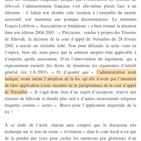
Jéhovah
, l’administration française s’est elle-même placée face à un
dilemme : il fallait soit étendre cette taxation à l’ensemble du monde
associatif, soit maintenir une pratique discriminatoire. Le mémento
Francis Lefebvre « Associations et fondations » a bien résumé la situation
dans son édition 2004-2005 : « Précisions : rendue à propos des Témoins
de Jéhovah, la décision de la cour d’appel de Versailles du 28 février
2002 a suscité un véritable tollé. Non pour défendre la secte visée en
l’espèce, bien sûr, mais parce que la solution adoptée était applicable à
n’importe quelle association. D’où l’intervention du législateur, qui a
expressément exonéré des droits de donations les organismes d’intérêt
général (loi 1-8-2003). » Et d’ajouter que «
l’administration avait
indiqué, avant même l’adoption de la loi, qu’elle n’avait pas l’intention
de faire application à leur encontre de la jurisprudence de la cour d’appel
de Versailles
». Il s’agit donc bien d’un impôt d’exception, réservé aux
témoins de Jéhovah et étendu plus tard à d’autres mouvements religieux
étiquetés comme « sectes ». Bravo pour l’application impartiale de la
loi !
À ce stade de l’arrêt, chacun aura compris que la discussion très
technique sur le sens du terme « révélation » dans le code fiscal n’est que
de la poudre aux yeux pour cacher les intentions peu glorieuses d’un