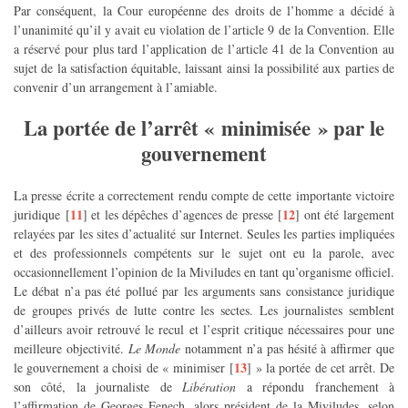
Par conséquent, la Cour européenne des droits de l’homme a décidé à
l’unanimité qu’il y avait eu violation de l’article 9 de la Convention. Elle
a réservé pour plus tard l’application de l’article 41 de la Convention au
sujet de la satisfaction équitable, laissant ainsi la possibilité aux parties de
convenir d’un arrangement à l’amiable.
La portée de l’arrêt « minimisée » par le
gouvernement
La presse écrite a correctement rendu compte de cette importante victoire
11
12
juridique
[
]
et les dépêches d’agences de presse
[
]
ont été largement
relayées par les sites d’actualité sur Internet. Seules les parties impliquées
et des professionnels compétents sur le sujet ont eu la parole, avec
occasionnellement l’opinion de la Miviludes en tant qu’organisme officiel.
Le débat n’a pas été pollué par les arguments sans consistance juridique
de groupes privés de lutte contre les sectes. Les journalistes semblent
d’ailleurs avoir retrouvé le recul et l’esprit critique nécessaires pour une
meilleure objectivité.
Le Monde
notamment n’a pas hésité à affirmer que
13
le gouvernement a choisi de « minimiser
[
]
» la portée de cet arrêt. De
son côté, la journaliste de
Libération
a répondu franchement à
l’affirmation de Georges Fenech, alors président de la Miviludes, selon