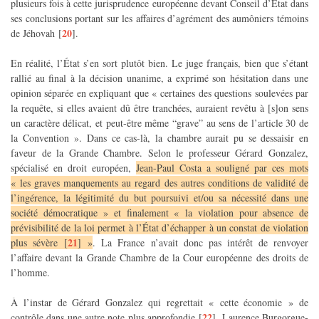
plusieurs fois à cette jurisprudence européenne devant Conseil d’État dans
ses conclusions portant sur les affaires d’agrément des aumôniers témoins
20
de Jéhovah
[
]
.
En réalité, l’État s’en sort plutôt bien. Le juge français, bien que s’étant
rallié au final à la décision unanime, a exprimé son hésitation dans une
opinion séparée en expliquant que « certaines des questions soulevées par
la requête, si elles avaient dû être tranchées, auraient revêtu à [s]on sens
un caractère délicat, et peut-être même “grave” au sens de l’article 30 de
la Convention ». Dans ce cas-là, la chambre aurait pu se dessaisir en
faveur de la Grande Chambre. Selon le professeur Gérard Gonzalez,
spécialisé en droit européen,
Jean-Paul Costa a souligné par ces mots
« les graves manquements au regard des autres conditions de validité de
l’ingérence, la légitimité du but poursuivi et/ou sa nécessité dans une
société démocratique » et finalement « la violation pour absence de
prévisibilité de la loi permet à l’État d’échapper à un constat de violation
21
plus sévère
[
]
»
. La France n’avait donc pas intérêt de renvoyer
l’affaire devant la Grande Chambre de la Cour européenne des droits de
l’homme.
À l’instar de Gérard Gonzalez qui regrettait « cette économie » de
22
contrôle dans une autre note plus approfondie
[
]
, Laurence Burgorgue-