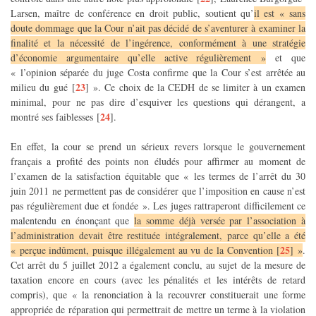
Larsen, maître de conférence en droit public, soutient qu’
il est « sans
doute dommage que la Cour n’ait pas décidé de s’aventurer à examiner la
finalité et la nécessité de l’ingérence, conformément à une stratégie
d’économie argumentaire qu’elle active régulièrement »
et que
« l’opinion séparée du juge Costa confirme que la Cour s’est arrêtée au
23
milieu du gué
[
]
». Ce choix de la CEDH de se limiter à un examen
minimal, pour ne pas dire d’esquiver les questions qui dérangent, a
24
montré ses faiblesses
[
]
.
En effet, la cour se prend un sérieux revers lorsque le gouvernement
français a profité des points non éludés pour affirmer au moment de
l’examen de la satisfaction équitable que « les termes de l’arrêt du 30
juin 2011 ne permettent pas de considérer que l’imposition en cause n’est
pas régulièrement due et fondée ». Les juges rattraperont difficilement ce
malentendu en énonçant que
la somme déjà versée par l’association à
l’administration devait être restituée intégralement, parce qu’elle a été
25
« perçue indûment, puisque illégalement au vu de la Convention
[
]
»
.
Cet arrêt du 5 juillet 2012 a également conclu, au sujet de la mesure de
taxation encore en cours (avec les pénalités et les intérêts de retard
compris), que « la renonciation à la recouvrer constituerait une forme
appropriée de réparation qui permettrait de mettre un terme à la violation