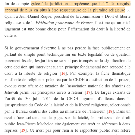
fin de compte
grâce à la juridiction européenne que la laïcité française
apprend de plus en plus à être respectueuse de la pluralité religieuse
».
Quant à Jean-Daniel Roque, président de la commission « Droit et liberté
religieuse » de la
Fédération protestante de France
, il estime qu’un « tel
jugement est une bonne chose pour l’affirmation du droit à la liberté de
culte ».
Si le gouvernement s’évertue à ne pas perdre la face publiquement en
parlant de simple point technique sur un texte législatif ou de question
purement fiscale, les juristes ne se sont pas trompés sur la signification de
cette décision qui intervient sur un principe fondamental non respecté : le
16
droit à la liberté de religion
[
]
. Par exemple, la fiche thématique
« Liberté de religion » préparée par la CEDH à destination de la presse,
évoque cette affaire de taxation de l’association nationale des témoins de
17
Jéhovah parmi les principaux arrêts à retenir
[
]
. De larges extraits de
l’arrêt du 30 juin 2011 de la CEDH figurent d’ailleurs dans la
jurisprudence du Code de la laïcité et de la liberté religieuse, sélectionnée
18
par le Bureau central des cultes au ministère de l’Intérieur
[
]
. Dans un
essai d’une soixantaine de pages sur la laïcité, le professeur de droit
public Jean-Pierre Machelon cite également cet arrêt en référence à deux
19
reprises
[
]
. Ce n’est pas pour rien si le rapporteur public s’est référé