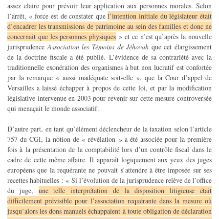
assez claire pour prévoir leur application aux personnes morales. Selon
l’arrêt, « force est de constater que
l’intention initiale du législateur était
d’encadrer les transmissions de patrimoine au sein des familles et donc ne
concernait que les personnes physiques
» et ce n’est qu’après la nouvelle
jurisprudence
Association les Témoins de Jéhovah
que cet élargissement
de la doctrine fiscale a été publié. L’évidence de sa contrariété avec la
traditionnelle exonération des organismes à but non lucratif est confortée
par la remarque « aussi inadéquate soit-elle », que la Cour d’appel de
Versailles a laissé échapper à propos de cette loi, et par la modification
législative intervenue en 2003 pour revenir sur cette mesure controversée
qui menaçait le monde associatif.
D’autre part, en tant qu’élément déclencheur de la taxation selon l’article
757 du CGI, la notion de « révélation » a été associée pour la première
fois à la présentation de la comptabilité lors d’un contrôle fiscal dans le
cadre de cette même affaire. Il apparaît logiquement aux yeux des juges
européens que la requérante ne pouvait s’attendre à être imposée sur ses
recettes habituelles : « Si l’évolution de la jurisprudence relève de l’office
du juge,
une telle interprétation de la disposition litigieuse était
difficilement prévisible pour l’association requérante dans la mesure où
jusqu’alors les dons manuels échappaient à toute obligation de déclaration