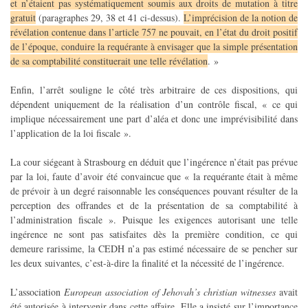
et n’étaient pas systématiquement soumis aux droits de mutation à titre
gratuit
(paragraphes 29, 38 et 41 ci-dessus).
L’imprécision de la notion de
révélation contenue dans l’article 757 ne pouvait, en l’état du droit positif
de l’époque, conduire la requérante à envisager que la simple présentation
de sa comptabilité constituerait une telle révélation
. »
Enfin, l’arrêt souligne le côté très arbitraire de ces dispositions, qui
dépendent uniquement de la réalisation d’un contrôle fiscal, « ce qui
implique nécessairement une part d’aléa et donc une imprévisibilité dans
l’application de la loi fiscale ».
La cour siégeant à Strasbourg en déduit que l’ingérence n’était pas prévue
par la loi, faute d’avoir été convaincue que « la requérante était à même
de prévoir à un degré raisonnable les conséquences pouvant résulter de la
perception des offrandes et de la présentation de sa comptabilité à
l’administration fiscale ». Puisque les exigences autorisant une telle
ingérence ne sont pas satisfaites dès la première condition, ce qui
demeure rarissime, la CEDH n’a pas estimé nécessaire de se pencher sur
les deux suivantes, c’est-à-dire la finalité et la nécessité de l’ingérence.
L’association
European association of Jehovah’s christian witnesses
avait
été autorisée à intervenir dans cette affaire. Elle a insisté sur l’importance