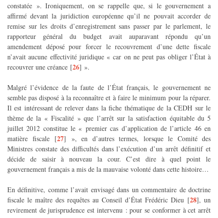
constatée ». Ironiquement, on se rappelle que, si le gouvernement a
affirmé devant la juridiction européenne qu’il ne pouvait accorder de
remise sur les droits d’enregistrement sans passer par le parlement, le
rapporteur général du budget avait auparavant répondu qu’un
amendement déposé pour forcer le recouvrement d’une dette fiscale
n’avait aucune effectivité juridique « car on ne peut pas obliger l’État à
26
recouvrer une créance
[
]
».
Malgré l’évidence de la faute de l’État français, le gouvernement ne
semble pas disposé à la reconnaître et à faire le minimum pour la réparer.
Il est intéressant de relever dans la fiche thématique de la CEDH sur le
thème de la « Fiscalité » que l’arrêt sur la satisfaction équitable du 5
juillet 2012 constitue le « premier cas d’application de l’article 46 en
27
matière fiscale
[
]
», en d’autres termes, lorsque le Comité des
Ministres constate des difficultés dans l’exécution d’un arrêt définitif et
décide de saisir à nouveau la cour. C’est dire à quel point le
gouvernement français a mis de la mauvaise volonté dans cette histoire…
En définitive, comme l’avait envisagé dans un commentaire de doctrine
28
fiscale le maître des requêtes au Conseil d’État Frédéric Dieu
[
]
, un
revirement de jurisprudence est intervenu : pour se conformer à cet arrêt