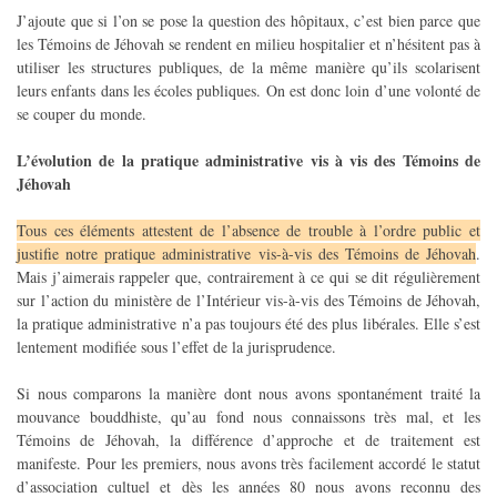
J’ajoute que si l’on se pose la question des hôpitaux, c’est bien parce que
les Témoins de Jéhovah se rendent en milieu hospitalier et n’hésitent pas à
utiliser les structures publiques, de la même manière qu’ils scolarisent
leurs enfants dans les écoles publiques. On est donc loin d’une volonté de
se couper du monde.
L’évolution de la pratique administrative vis à vis des Témoins de
Jéhovah
Tous ces éléments attestent de l’absence de trouble à l’ordre public et
justifie notre pratique administrative vis-à-vis des Témoins de Jéhovah
.
Mais j’aimerais rappeler que, contrairement à ce qui se dit régulièrement
sur l’action du ministère de l’Intérieur vis-à-vis des Témoins de Jéhovah,
la pratique administrative n’a pas toujours été des plus libérales. Elle s’est
lentement modifiée sous l’effet de la jurisprudence.
Si nous comparons la manière dont nous avons spontanément traité la
mouvance bouddhiste, qu’au fond nous connaissons très mal, et les
Témoins de Jéhovah, la différence d’approche et de traitement est
manifeste. Pour les premiers, nous avons très facilement accordé le statut
d’association cultuel et dès les années 80 nous avons reconnu des