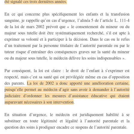
été signalé ces trois dernières années.
En ce qui concerne plus spécifiquement les enfants et la transfusion
sanguine, je rappelle qu’en cas d’urgence, l’alinéa 5 de l’article L. 111-4
de la loi de mars 2002 prévoit que « le consentement du mineur ou du
majeur sous tutelle doit être systématiquement recherché, s’il est apte à
exprimer sa volonté et à participer à la décision. Dans le cas ou le refus
d’un traitement par la personne titulaire de l’autorité parentale ou par le
tuteur risque d’entraîner des conséquences graves sur la santé du mineur
ou du majeur sous tutelle, le médecin délivre les soins indispensables ».
Par conséquent, la loi est claire : le droit de l’enfant à s’exprimer est
respecté, mais c’est sa santé qui est privilégiée même en cas d’opposition
des parents.
La loi de 2002 a donc apporté une amélioration certaine,
puisqu’elle permet au médecin d’agir sans avoir à demander à l’autorité
judiciaire d’ordonner les mesures d’assistance éducative qui étaient
auparavant nécessaires à son intervention
.
En situation d’urgence, le médecin est juridiquement habilité à se
substituer en toute légitimité et légalité à l’autorité parentale et la
question des soins à prodiguer encadre ce suspens de l’autorité parentale.