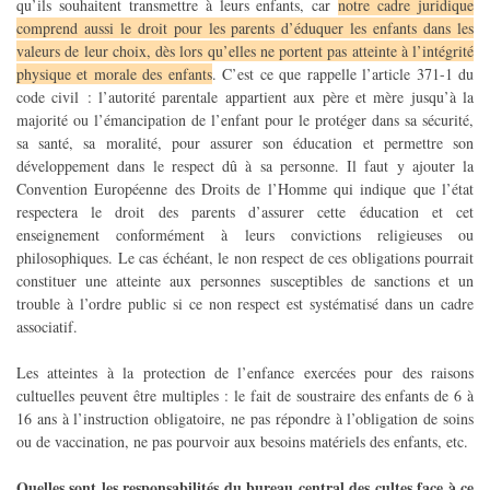
qu’ils souhaitent transmettre à leurs enfants, car
notre cadre juridique
comprend aussi le droit pour les parents d’éduquer les enfants dans les
valeurs de leur choix, dès lors qu’elles ne portent pas atteinte à l’intégrité
physique et morale des enfants
. C’est ce que rappelle l’article 371-1 du
code civil : l’autorité parentale appartient aux père et mère jusqu’à la
majorité ou l’émancipation de l’enfant pour le protéger dans sa sécurité,
sa santé, sa moralité, pour assurer son éducation et permettre son
développement dans le respect dû à sa personne. Il faut y ajouter la
Convention Européenne des Droits de l’Homme qui indique que l’état
respectera le droit des parents d’assurer cette éducation et cet
enseignement conformément à leurs convictions religieuses ou
philosophiques. Le cas échéant, le non respect de ces obligations pourrait
constituer une atteinte aux personnes susceptibles de sanctions et un
trouble à l’ordre public si ce non respect est systématisé dans un cadre
associatif.
Les atteintes à la protection de l’enfance exercées pour des raisons
cultuelles peuvent être multiples : le fait de soustraire des enfants de 6 à
16 ans à l’instruction obligatoire, ne pas répondre à l’obligation de soins
ou de vaccination, ne pas pourvoir aux besoins matériels des enfants, etc.
Quelles sont les responsabilités du bureau central des cultes face à ce