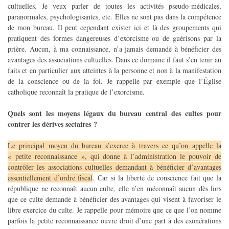
cultuelles. Je veux parler de toutes les activités pseudo-médicales,
paranormales, psychologisantes, etc. Elles ne sont pas dans la compétence
de mon bureau. Il peut cependant exister ici et là des groupements qui
pratiquent des formes dangereuses d’exorcisme ou de guérisons par la
prière. Aucun, à ma connaissance, n’a jamais demandé à bénéficier des
avantages des associations cultuelles. Dans ce domaine il faut s’en tenir au
faits et en particulier aux atteintes à la personne et non à la manifestation
de la conscience ou de la foi. Je rappelle par exemple que l’Église
catholique reconnaît la pratique de l’exorcisme.
Quels sont les moyens légaux du bureau central des cultes pour
contrer les dérives sectaires ?
Le principal moyen du bureau s’exerce à travers ce qu’on appelle la
« petite reconnaissance », qui donne à l’administration le pouvoir de
contrôler les associations cultuelles demandant à bénéficier d’avantages
essentiellement d’ordre fiscal
. Car si la liberté de conscience fait que la
république ne reconnaît aucun culte, elle n’en méconnaît aucun dès lors
que ce culte demande à bénéficier des avantages qui visent à favoriser le
libre exercice du culte. Je rappelle pour mémoire que ce que l’on nomme
parfois la petite reconnaissance ouvre droit d’une part à des exonérations