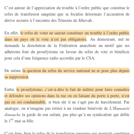
C’est autour de l’appréciation du trouble à l’ordre public que constitue le
refus de transfusion sanguine que se focalise désormais l’accusation de
dérive sectaire à l’encontre des Témoins de Jéhovah .
En effet,
le refus de voter ne saurait constituer un trouble à l’ordre public
dans un pays où le vote n’est pas obligatoire
. Au demeurant, nul ne
demande la dissolution de la Fédération anarchiste au motif que ses
adhérents font du prosélytisme en faveur du refus de vote et bénéficie
pour cela d’une fréquence radio accordée par le CSA.
De même
la question du refus du service national ne se pose plus depuis
sa suppression
.
Enfin,
le prosélytisme, c’est-à-dire le fait de militer pour faire connaître
et défendre ses opinions dans la rue ou en faisant du porte à porte, n’est
pas en soi condamnable
, si bien sûr il ne s’agit pas de harcèlement. Par
analogie, on n’imagine pas retirer à un vendeur bénévole de
L’Humanité
dimanche
la garde de son enfant, pas plus qu’à un syndicaliste qui défile
er
le 1
mai sa fille.
C’est donc bien le refus de la transfusion sanguine qui pourrait constituer