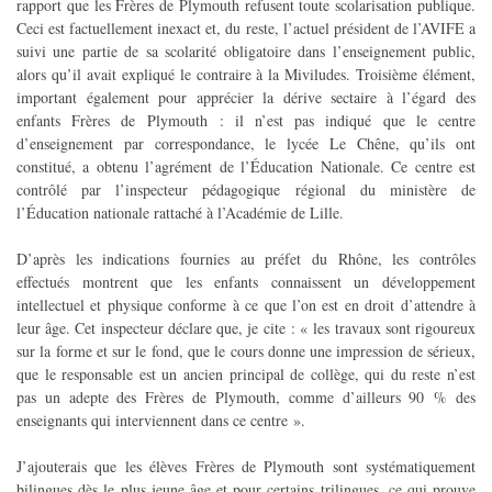
rapport que les Frères de Plymouth refusent toute scolarisation publique.
Ceci est factuellement inexact et, du reste, l’actuel président de l’AVIFE a
suivi une partie de sa scolarité obligatoire dans l’enseignement public,
alors qu’il avait expliqué le contraire à la Miviludes. Troisième élément,
important également pour apprécier la dérive sectaire à l’égard des
enfants Frères de Plymouth : il n’est pas indiqué que le centre
d’enseignement par correspondance, le lycée Le Chêne, qu’ils ont
constitué, a obtenu l’agrément de l’Éducation Nationale. Ce centre est
contrôlé par l’inspecteur pédagogique régional du ministère de
l’Éducation nationale rattaché à l’Académie de Lille.
D’après les indications fournies au préfet du Rhône, les contrôles
effectués montrent que les enfants connaissent un développement
intellectuel et physique conforme à ce que l’on est en droit d’attendre à
leur âge. Cet inspecteur déclare que, je cite : « les travaux sont rigoureux
sur la forme et sur le fond, que le cours donne une impression de sérieux,
que le responsable est un ancien principal de collège, qui du reste n’est
pas un adepte des Frères de Plymouth, comme d’ailleurs 90 % des
enseignants qui interviennent dans ce centre ».
J’ajouterais que les élèves Frères de Plymouth sont systématiquement
bilingues dès le plus jeune âge et pour certains trilingues, ce qui prouve