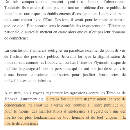
De tels comportements peuvent, peut-être, étonner l’observateur.
Toutefois, ils n’en constituent pas pourtant un problème d’ordre public. Je
rappelle en outre que les établissements d’enseignement Loubavitch sont
tous sous contrat avec l’État. Dès lors, il serait pour le moins paradoxal
que, ce que l’État accorde sous le contrôle des inspecteurs de l’Éducation
nationale, d’autres le mettent en cause alors que ce n’est pas leur domaine
de compétence.
En conclusion, j’aimerais souligner un paradoxe essentiel du point de vue
de l’action des pouvoirs publics. Je crains fort que la stigmatisation de
mouvements comme les Loubavitch ou Les Frères de Plymouth risque de
faciliter le passage à l’acte de personnes qui auront bon jeu de se couvrir
d’une bonne conscience anti-sectes pour justifier leurs actes de
malveillances ou antisémites.
A ce titre, nous voyons augmenter les agressions contre les Témoins de
Jéhovah. Autrement dit,
je crains fort que cette stigmatisation, ce type de
dénonciation, ne constitue à terme des troubles à l’ordre publique ou,
pour le moins, des manifestations d’intolérance à l’égard de l’une des
libertés les plus fondamentale de tout homme et de tout citoyen : la
liberté de conscience
.