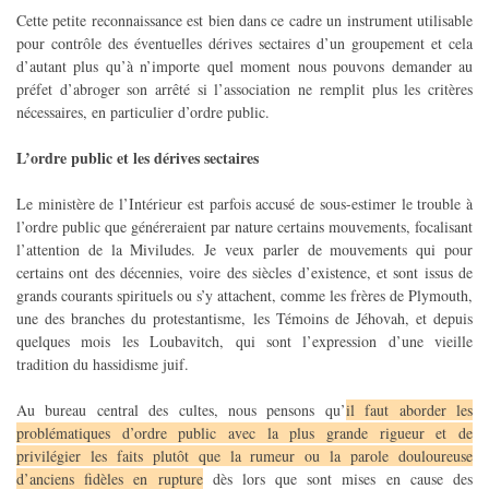
Cette petite reconnaissance est bien dans ce cadre un instrument utilisable
pour contrôle des éventuelles dérives sectaires d’un groupement et cela
d’autant plus qu’à n’importe quel moment nous pouvons demander au
préfet d’abroger son arrêté si l’association ne remplit plus les critères
nécessaires, en particulier d’ordre public.
L’ordre public et les dérives sectaires
Le ministère de l’Intérieur est parfois accusé de sous-estimer le trouble à
l’ordre public que généreraient par nature certains mouvements, focalisant
l’attention de la Miviludes. Je veux parler de mouvements qui pour
certains ont des décennies, voire des siècles d’existence, et sont issus de
grands courants spirituels ou s’y attachent, comme les frères de Plymouth,
une des branches du protestantisme, les Témoins de Jéhovah, et depuis
quelques mois les Loubavitch, qui sont l’expression d’une vieille
tradition du hassidisme juif.
Au bureau central des cultes, nous pensons qu’
il faut aborder les
problématiques d’ordre public avec la plus grande rigueur et de
privilégier les faits plutôt que la rumeur ou la parole douloureuse
d’anciens fidèles en rupture
dès lors que sont mises en cause des