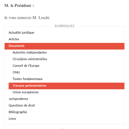
M. le Président :
Je vous remercie M. Leschi.
RUBRIQUES
Actualité juridique
Articles
Documents
Autorités indépendantes
Circulaires ministérielles
Conseil de l’Europe
ONU
Textes fondamentaux
Travaux parlementaires
Union européenne
Jurisprudence
Questions de droit
Bibliographie
Liens