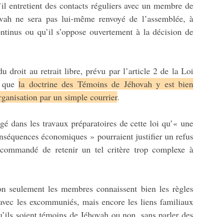
’il entretient des contacts réguliers avec un membre de
vah ne sera pas lui-même renvoyé de l’assemblée, à
ontinus ou qu’il s’oppose ouvertement à la décision de
 droit au retrait libre, prévu par l’article 2 de la Loi
e que
la doctrine des Témoins de Jéhovah y est bien
organisation par un simple courrier
.
gé dans les travaux préparatoires de cette loi qu’« une
onséquences économiques » pourraient justifier un refus
ecommandé de retenir un tel critère trop complexe à
n seulement les membres connaissent bien les règles
s avec les excommuniés, mais encore les liens familiaux
’ils soient témoins de Jéhovah ou non, sans parler des