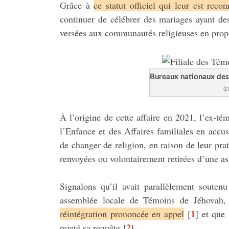
Grâce à
ce statut officiel qui leur est rec
continuer de célébrer des mariages ayant des
versées aux communautés religieuses en propo
Bureaux nationaux de
(
À l’origine de cette affaire en 2021, l’ex-té
l’Enfance et des Affaires familiales en accu
de changer de religion, en raison de leur prat
renvoyées ou volontairement retirées d’une a
Signalons qu’il avait parallèlement soute
assemblée locale de Témoins de Jéhovah
1
réintégration prononcée en appel
[
]
et que 
2
rejeté sa requête
[
]
.