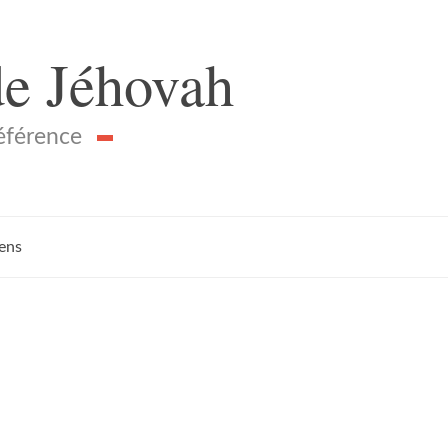
de Jéhovah
référence
iens