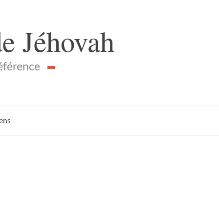
de Jéhovah
référence
iens