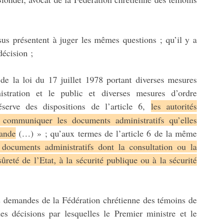
sus présentent à juger les mêmes questions ; qu’il y a
décision ;
 de la loi du 17 juillet 1978 portant diverses mesures
nistration et le public et diverses mesures d’ordre
éserve des dispositions de l’article 6,
les autorités
communiquer les documents administratifs qu’elles
mande
(…) » ; qu’aux termes de l’article 6 de la même
ocuments administratifs dont la consultation ou la
ûreté de l’Etat, à la sécurité publique ou à la sécurité
es demandes de la Fédération chrétienne des témoins de
s décisions par lesquelles le Premier ministre et le