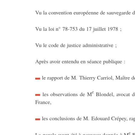
Vu la convention européenne de sauvegarde de
Vu la loi n° 78-753 du 17 juillet 1978 ;
Vu le code de justice administrative ;
Après avoir entendu en séance publique :
le rapport de M. Thierry Carriol, Maître de
e
les observations de M
Blondel, avocat d
France,
les conclusions de M. Edouard Crépey, rap
e
La parole ayant été à nouveau donnée à M
B