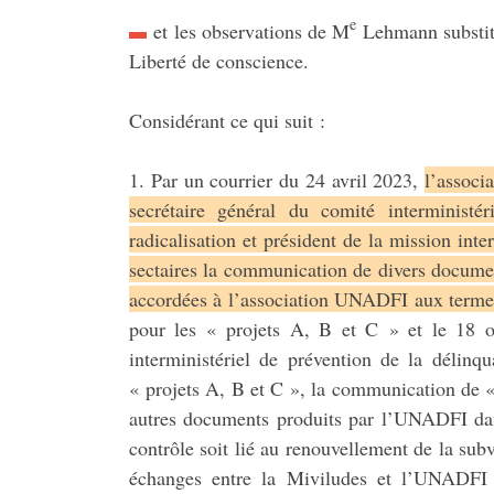
e
et les observations de M
Lehmann substi
Liberté de conscience.
Considérant ce qui suit :
1. Par un courrier du 24 avril 2023,
l’associ
secrétaire général du comité interministé
radicalisation et président de la mission inter
sectaires la communication de divers document
accordées à l’association UNADFI aux termes
pour les « projets A, B et C » et le 18 o
interministériel de prévention de la délin
« projets A, B et C », la communication de « t
autres documents produits par l’UNADFI dan
contrôle soit lié au renouvellement de la sub
échanges entre la Miviludes et l’UNADFI (