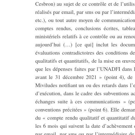
Cesbron) au sujet de ce contrôle et de l’util
réalisés par email, par sms ou par l’intermé
etc.), ou tout autre moyen de communication
comptes rendus, conclusions écrites, tableau
ministériels relatifs à ce contrôle ou au re
aujourd’hui (…) [ce qui] inclut les documen
évaluations contradictoires des conditions de
qualitatifs et quantitatifs, de la mise en œuv
que les dépenses faites par l’UNADFI dans le
avant le 31 décembre 2021 » (point 4), de
Miviludes notifiant un ou des retards dans l’
d’exécution, dans le cadre des subventions a
échanges suite à ces communications » (poi
conventions précitées » (point 6). Elle dem
du « compte rendu qualitatif et quantitatif du
les 6 mois qui suivent la date d’achèvement d
par email, par sms ou par l’intermédiaire d