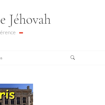
de Jéhovah
férence
ns