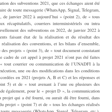
isation des subventions 2021, que ces échanges aient été
diaire de toute messagerie (WhatsApp, Signal, Telegram,
, de janvier 2022 à aujourd’hui » (point 2), de « tous
x récapitulatifs, courriers interministériels ou intra
nouvellement des subventions en 2022, de janvier 2022 à
ts faisant état de la réalisation et du résultat des
 réalisation des conventions, et les bilans d’ensemble,
re des projets » (point 3), de « tout document constatant
 cadre de cet appel à projet 2021 n’ont pas été faites
 « tout courrier ou communication de l’UNADFI à la
exécution, une ou des modifications dans les conditions
ccordées en 2021 (projets A, B et C) et les réponses et
nt 5) et de « tout avenant à l’une ou plusieurs des
ande également, pour le « projet D », la communication
 projet qui a été fourni, ou aurait dû être fourni, dans
u projet » (point 7) et de « tous les échanges réalisés
e toute messagerie (WhatsApp, Signal, Telegram, etc.),